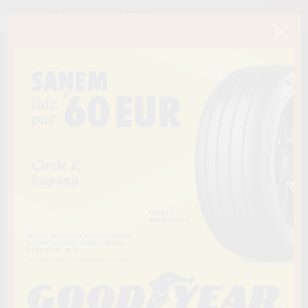
< Atpakaļ
205/50R16