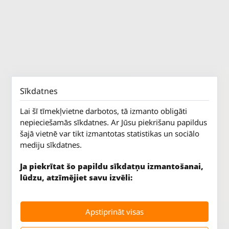
Sīkdatnes
Lai šī tīmekļvietne darbotos, tā izmanto obligāti
nepieciešamās sīkdatnes. Ar Jūsu piekrišanu papildus
šajā vietnē var tikt izmantotas statistikas un sociālo
mediju sīkdatnes.
Ja piekrītat šo papildu sīkdatņu izmantošanai,
lūdzu, atzīmējiet savu izvēli:
Jūrkalnes iela 70
P. - Pk.
9 - 18
Apstiprināt visas
Rīga, LV-1029
S.
SLĒGTS
Tāl.
67 147 147
Sv.
SLĒGTS