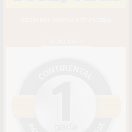
CONTI
WinterContact TS 860
87H
GOODYEAR VASARAS RIEPU AKCIJA!
D / B / B72
192,85 €/
Cena E-veikalā
gb.
203,00 €/
gb.
UZZINI VAIRĀK
Nav pieejams
Sezona
ZIEMAS
Ziemas riepu tips
CIETĀS (EIROPAS)
Riepas konstrukcija
Info
Piezīmes
M+S Snowflake
OE aprīkojums
Piegādātāja kods
03551180000