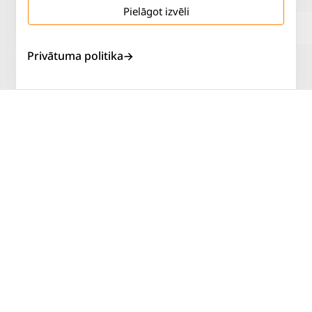
Pielāgot izvēli
Salaspils iela 2
P. - Pk.
9 - 18
Privātuma politika
Rīga, LV-1019
S.
SLĒGTS
Tāl.
67 144 144
Sv.
SLĒGTS
AUTOSERVISS
PIRKT RIEPAS
ATLAIDES
KONTAKTI
LIETOŠANAS NOTEIKUMI
SĪKDATŅU POLITIKA
PRIVĀTUMA POLITIKA
ATTEIKUMA NOTEIKUMI
DISTANCES NOTEIKUMI