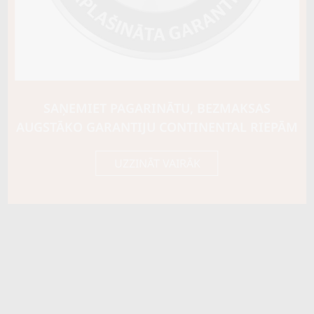
Ziemas riepu tips
CIETĀS (EIROPAS)
Riepas konstrukcija
C TIPA
Info
Piezīmes
M+S Snowflake
SAŅEMIET PAGARINĀTU, BEZMAKSAS
OE aprīkojums
AUGSTĀKO GARANTIJU CONTINENTAL RIEPĀM
Piegādātāja kods
04530980000
UZZINĀT VAIRĀK