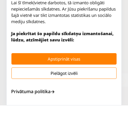
Lai šī tīmekļvietne darbotos, tā izmanto obligāti
nepieciešamās sīkdatnes. Ar Jūsu piekrišanu papildus
šajā vietnē var tikt izmantotas statistikas un sociālo
mediju sīkdatnes.
Ja piekrītat šo papildu sīkdatņu izmantošanai,
lūdzu, atzīmējiet savu izvēli:
Apstiprināt visas
Pielāgot izvēli
Jūrkalnes iela 70
P. - Pk.
9 - 18
Rīga, LV-1029
S.
SLĒGTS
Privātuma politika
Tāl.
67 147 147
Sv.
SLĒGTS
Salaspils iela 2
P. - Pk.
9 - 18
Rīga, LV-1019
S.
SLĒGTS
Tāl.
67 144 144
Sv.
SLĒGTS