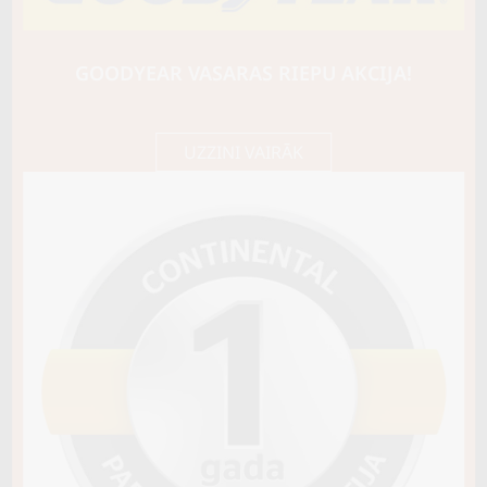
CONTI
VanContact Winter
103/101T
GOODYEAR VASARAS RIEPU AKCIJA!
D / B / B73
192,85 €/
Cena E-veikalā
gb.
203,00 €/
gb.
UZZINI VAIRĀK
Noliktavā 4+
Pirkt
−
+
Vai pievienot riepu montāžu?
Cena 15€
Riepas iespējams saņemt veikalā vai
piegādāt uz adresi, ko varēs norādīt nakamajā solī.
Sezona
ZIEMAS