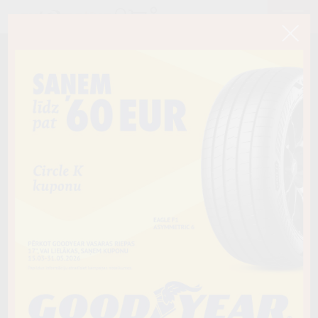
< Atpakaļ
215/60R16C