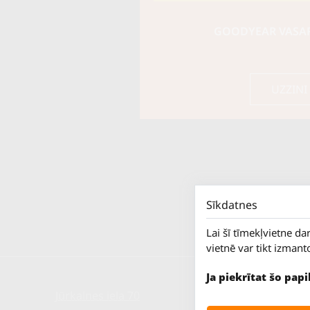
GOODYEAR VASARA
UZZINI
Sīkdatnes
Lai šī tīmekļvietne da
vietnē var tikt izmant
Ja piekrītat šo pap
Jūrkalnes iela 70
P. - Pk.