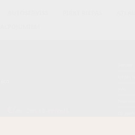
AUTOSERVISS
PIRKT RIEPAS
ATLAI
KALPOJUMIEM
Sezona
Riepas k
 ECO
Info
Piezīme
5 €/
Cena E-veikalā
gb.
OE aprī
€/
gb.
Piegādāt