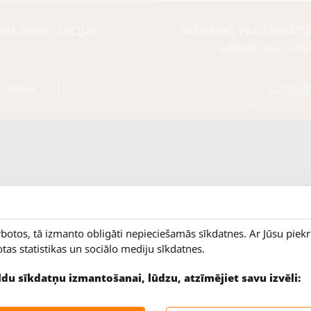
S RIEPU AKCIJA!
SAŅEMIET PAGARINĀTU
GARANTIJU CON
 VAIRĀK
UZZINĀ
rbotos, tā izmanto obligāti nepieciešamās sīkdatnes. Ar Jūsu piek
otas statistikas un sociālo mediju sīkdatnes.
ildu sīkdatņu izmantošanai, lūdzu, atzīmējiet savu izvēli:
9 - 18
Salaspils iela 2