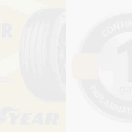
Pirkt
+
Cena 15€
ienot riepu montāžu?
jams saņemt veikalā vai
adresi, ko varēs norādīt nakamajā solī.