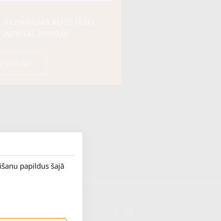
, BEZMAKSAS AUGSTĀKO
TINENTAL RIEPĀM
T VAIRĀK
rišanu papildus šajā
P. - Pk.
9 - 18