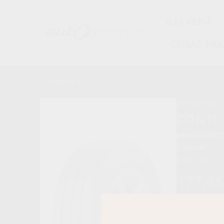
GALVENĀ
CENAS PA
< Atpakaļ
215/75R16C
CONTI
VANCONTACT
116/114T
A / A / B72
177,6
187,00 