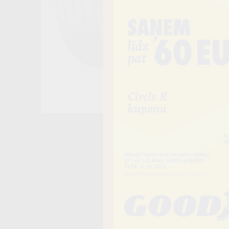
Noliktavā 4+
−
Vai piev
Riepas iespē
piegādāt uz 