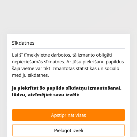
Sīkdatnes
Lai šī tīmekļvietne darbotos, tā izmanto obligāti
nepieciešamās sīkdatnes. Ar Jūsu piekrišanu papildus
šajā vietnē var tikt izmantotas statistikas un sociālo
mediju sīkdatnes.
Ja piekrītat šo papildu sīkdatņu izmantošanai,
lūdzu, atzīmējiet savu izvēli:
Jūrkalnes iela 70
P. - Pk.
9 - 18
Rīga, LV-1029
S.
SLĒGTS
Apstiprināt visas
Tāl.
67 147 147
Sv.
SLĒGTS
Pielāgot izvēli