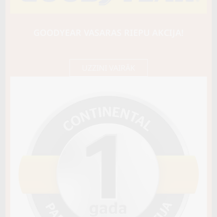
CONTI
VanContact A/S Ultra
110/108R
GOODYEAR VASARAS RIEPU AKCIJA!
B / B / A72
147,25 €/
Cena E-veikalā
gb.
155,00 €/
gb.
UZZINI VAIRĀK
Nav pieejams
Sezona
VISSEZONAS
Riepas konstrukcija
C TIPA
Info
Piezīmes
M+S Snowflake
OE aprīkojums
Piegādātāja kods
04512690000