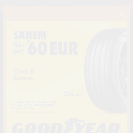
< Atpakaļ
195/75R16C