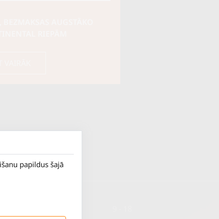
, BEZMAKSAS AUGSTĀKO
TINENTAL RIEPĀM
T VAIRĀK
rišanu papildus šajā
P. - Pk.
9 - 18