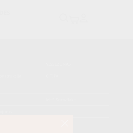
DES
VISSEZONAS
onstrukcija
C TIPA
s
M+S Snowflake
kojums
āja kods
04519470000