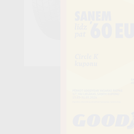
Noliktavā 4+
−
Vai piev
Riepas iespē
piegādāt uz 