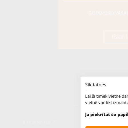
GOODYEAR VASARA
UZZINI
Sīkdatnes
Lai šī tīmekļvietne da
vietnē var tikt izmant
Ja piekrītat šo pap
Jūrkalnes iela 70
P. - Pk.