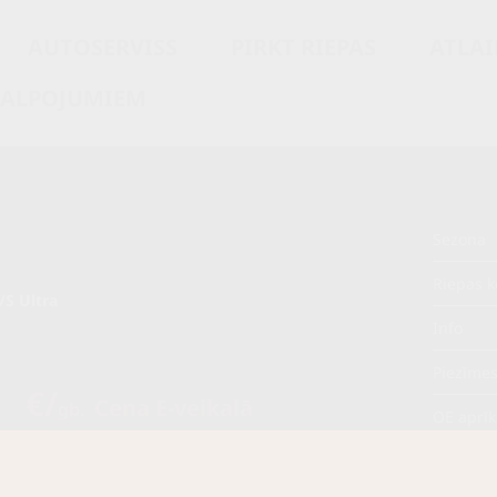
AUTOSERVISS
PIRKT RIEPAS
ATLAI
KALPOJUMIEM
Sezona
Riepas k
/S Ultra
Info
Piezīme
0 €/
Cena E-veikalā
gb.
OE aprī
€/
gb.
Piegādāt