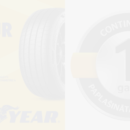
Pirkt
+
Cena 15€
ienot riepu montāžu?
jams saņemt veikalā vai
adresi, ko varēs norādīt nakamajā solī.