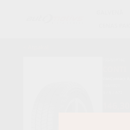
GALVENĀ
CENAS PA
< Atpakaļ
195/65R16C
CONTI
VanContact A
104/102T
B / B / A72
146,3
154,00 