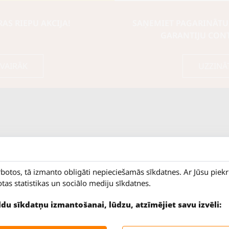
S RIEPU AKCIJA!
SAŅEMIET PAGARINĀTU
GARANTIJU CON
 VAIRĀK
UZZINĀ
rbotos, tā izmanto obligāti nepieciešamās sīkdatnes. Ar Jūsu piek
otas statistikas un sociālo mediju sīkdatnes.
ildu sīkdatņu izmantošanai, lūdzu, atzīmējiet savu izvēli:
9 - 18
Salaspils iela 2