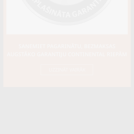
Riepas konstrukcija
C TIPA
Info
Piezīmes
M+S Snowflake
OE aprīkojums
SAŅEMIET PAGARINĀTU, BEZMAKSAS
Piegādātāja kods
04511940000
AUGSTĀKO GARANTIJU CONTINENTAL RIEPĀM
UZZINĀT VAIRĀK