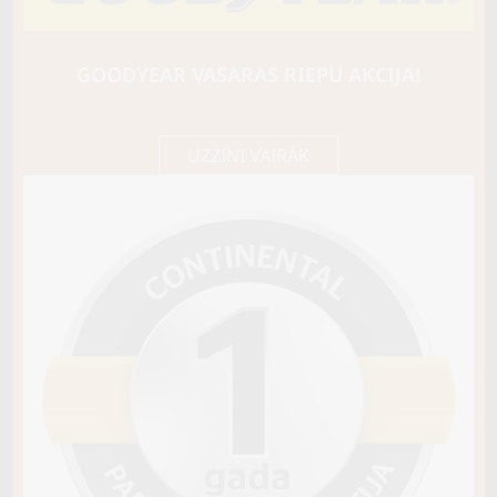
CONTI
VanContact A/S Ultra
114/112T
GOODYEAR VASARAS RIEPU AKCIJA!
B / B / A72
213,75 €/
Cena E-veikalā
gb.
225,00 €/
gb.
UZZINI VAIRĀK
Noliktavā 4+
Pirkt
−
+
Vai pievienot riepu montāžu?
Cena 15€
Riepas iespējams saņemt veikalā vai
piegādāt uz adresi, ko varēs norādīt nakamajā solī.
Sezona
VISSEZONAS