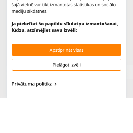
šajā vietnē var tikt izmantotas statistikas un sociālo
mediju sīkdatnes.
Ja piekrītat šo papildu sīkdatņu izmantošanai,
lūdzu, atzīmējiet savu izvēli:
Apstiprināt visas
Pielāgot izvēli
Jūrkalnes iela 70
P. - Pk.
9 - 18
Rīga, LV-1029
S.
SLĒGTS
Tāl.
67 147 147
Sv.
SLĒGTS
Privātuma politika
Salaspils iela 2
P. - Pk.
9 - 18
Rīga, LV-1019
S.
SLĒGTS
Tāl.
67 144 144
Sv.
SLĒGTS