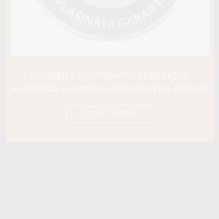
Riepas konstrukcija
C TIPA
Info
Piezīmes
M+S Snowflake
OE aprīkojums
SAŅEMIET PAGARINĀTU, BEZMAKSAS
Piegādātāja kods
04514710000
AUGSTĀKO GARANTIJU CONTINENTAL RIEPĀM
UZZINĀT VAIRĀK