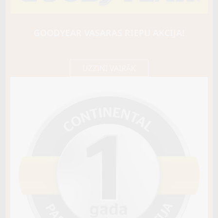
CONTI
VanContact 4Season
115/113R
GOODYEAR VASARAS RIEPU AKCIJA!
B / A / B73
181,45 €/
Cena E-veikalā
gb.
191,00 €/
gb.
UZZINI VAIRĀK
Noliktavā 4+
Pirkt
−
+
Vai pievienot riepu montāžu?
Cena 15€
Riepas iespējams saņemt veikalā vai
piegādāt uz adresi, ko varēs norādīt nakamajā solī.
Sezona
VISSEZONAS