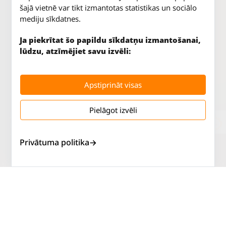
šajā vietnē var tikt izmantotas statistikas un sociālo
mediju sīkdatnes.
Ja piekrītat šo papildu sīkdatņu izmantošanai,
lūdzu, atzīmējiet savu izvēli:
Apstiprināt visas
Pielāgot izvēli
Jūrkalnes iela 70
P. - Pk.
9 - 18
Rīga, LV-1029
S.
SLĒGTS
Tāl.
67 147 147
Sv.
SLĒGTS
Privātuma politika
Salaspils iela 2
P. - Pk.
9 - 18
Rīga, LV-1019
S.
SLĒGTS
Tāl.
67 144 144
Sv.
SLĒGTS