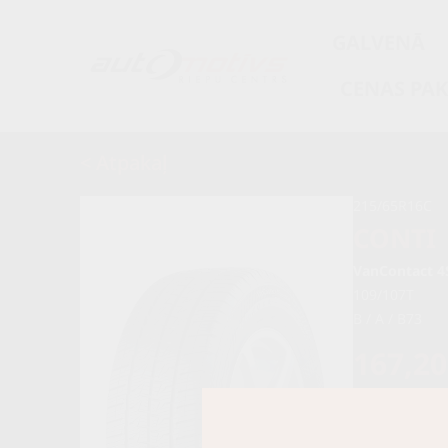
GALVENĀ
CENAS PA
< Atpakaļ
215/65R16C
CONTI
VanContact 4
109/107T
B / A / B73
167,2
176,00 