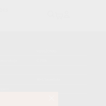
DES
VISSEZONAS
onstrukcija
C TIPA
s
M+S Snowflake
kojums
āja kods
04515130000