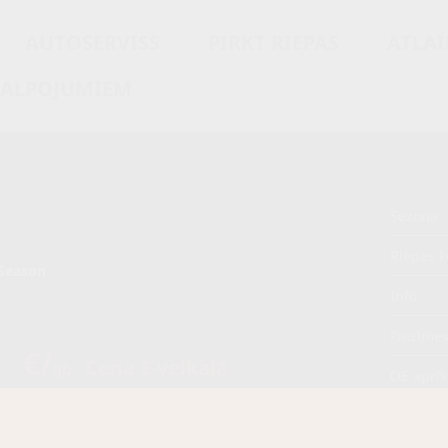
AUTOSERVISS
PIRKT RIEPAS
ATLAI
KALPOJUMIEM
Sezona
Riepas k
Season
Info
Piezīme
0 €/
Cena E-veikalā
gb.
OE aprī
€/
gb.
Piegādāt