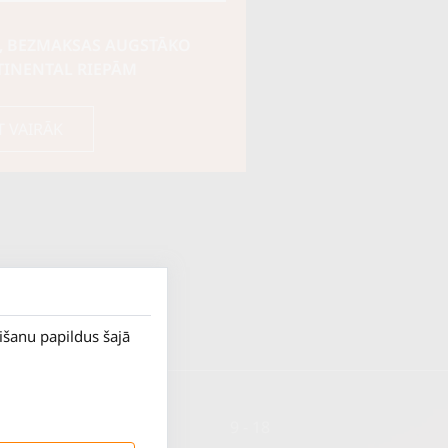
, BEZMAKSAS AUGSTĀKO
TINENTAL RIEPĀM
T VAIRĀK
rišanu papildus šajā
P. - Pk.
9 - 18