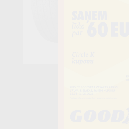
Noliktavā 4+
−
Vai piev
Riepas iespē
piegādāt uz 