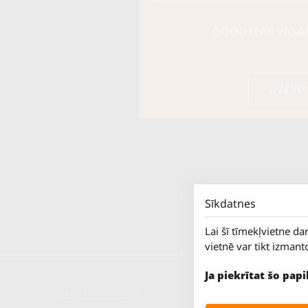
GOODYEAR VASARA
UZZINI
Sīkdatnes
Lai šī tīmekļvietne da
vietnē var tikt izmant
Ja piekrītat šo pap
Jūrkalnes iela 70
P. - Pk.