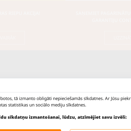
S RIEPU AKCIJA!
SAŅEMIET PAGARINĀTU
GARANTIJU CON
 VAIRĀK
UZZINĀ
rbotos, tā izmanto obligāti nepieciešamās sīkdatnes. Ar Jūsu piek
otas statistikas un sociālo mediju sīkdatnes.
ildu sīkdatņu izmantošanai, lūdzu, atzīmējiet savu izvēli:
9 - 18
Salaspils iela 2