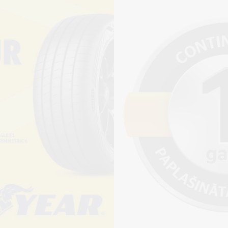
Pirkt
+
Cena 15€
ienot riepu montāžu?
jams saņemt veikalā vai
adresi, ko varēs norādīt nakamajā solī.