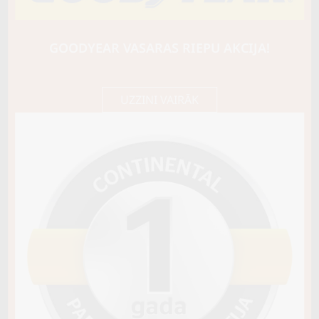
CONTI
VanContact 4Season
103/101T
GOODYEAR VASARAS RIEPU AKCIJA!
C / A / B73
184,30 €/
Cena E-veikalā
gb.
194,00 €/
gb.
UZZINI VAIRĀK
Nav pieejams
Sezona
VISSEZONAS
Riepas konstrukcija
C TIPA
Info
Piezīmes
M+S Snowflake
OE aprīkojums
Piegādātāja kods
04515120000