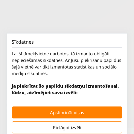
Sīkdatnes
Lai šī tīmekļvietne darbotos, tā izmanto obligāti
nepieciešamās sīkdatnes. Ar Jūsu piekrišanu papildus
šajā vietnē var tikt izmantotas statistikas un sociālo
mediju sīkdatnes.
Ja piekrītat šo papildu sīkdatņu izmantošanai,
lūdzu, atzīmējiet savu izvēli:
Jūrkalnes iela 70
P. - Pk.
9 - 18
Rīga, LV-1029
S.
SLĒGTS
Apstiprināt visas
Tāl.
67 147 147
Sv.
SLĒGTS
Pielāgot izvēli