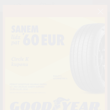
< Atpakaļ
215/60R16C