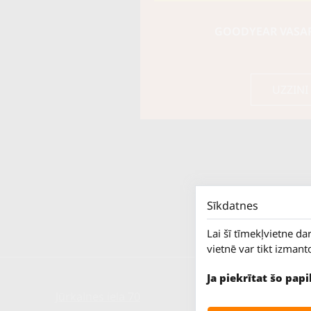
GOODYEAR VASARA
UZZINI
Sīkdatnes
Lai šī tīmekļvietne da
vietnē var tikt izmant
Ja piekrītat šo pap
Jūrkalnes iela 70
P. - Pk.