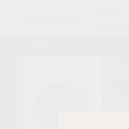
GALVENĀ
CENAS PA
< Atpakaļ
175/65R14
CONTI
ULTRACONTA
82T
C / A / B70
79,80
84,00 €