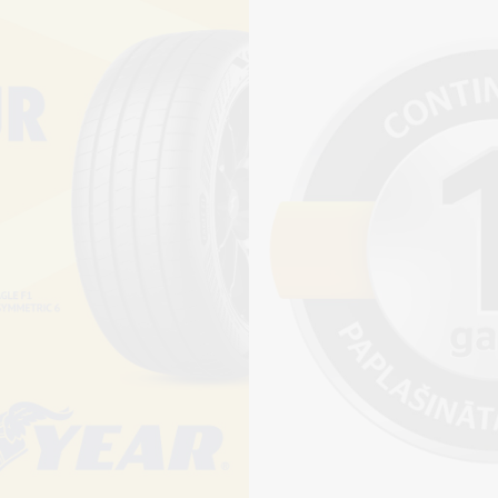
Pirkt
+
Cena 12€
ienot riepu montāžu?
jams saņemt veikalā vai
adresi, ko varēs norādīt nakamajā solī.