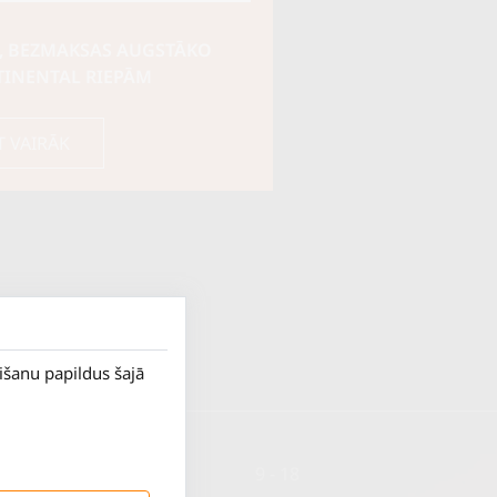
, BEZMAKSAS AUGSTĀKO
TINENTAL RIEPĀM
T VAIRĀK
rišanu papildus šajā
P. - Pk.
9 - 18