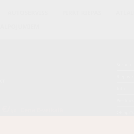
AUTOSERVISS
PIRKT RIEPAS
ATLAI
KALPOJUMIEM
Sezona
Riepas k
CT
Info
Piezīme
 €/
Cena E-veikalā
gb.
OE aprī
/
gb.
Piegādāt