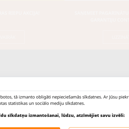
S RIEPU AKCIJA!
SAŅEMIET PAGARINĀTU
GARANTIJU CON
 VAIRĀK
UZZINĀ
rbotos, tā izmanto obligāti nepieciešamās sīkdatnes. Ar Jūsu piek
otas statistikas un sociālo mediju sīkdatnes.
ildu sīkdatņu izmantošanai, lūdzu, atzīmējiet savu izvēli:
9 - 18
Salaspils iela 2