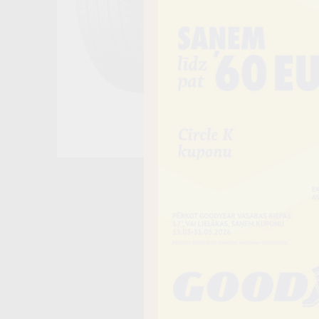
Noliktavā 4+
−
Vai piev
Riepas iespē
piegādāt uz 