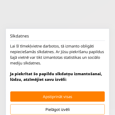
Sīkdatnes
Lai šī tīmekļvietne darbotos, tā izmanto obligāti
nepieciešamās sīkdatnes. Ar Jūsu piekrišanu papildus
šajā vietnē var tikt izmantotas statistikas un sociālo
mediju sīkdatnes.
Ja piekrītat šo papildu sīkdatņu izmantošanai,
lūdzu, atzīmējiet savu izvēli:
Jūrkalnes iela 70
P. - Pk.
9 - 18
Rīga, LV-1029
S.
SLĒGTS
Apstiprināt visas
Tāl.
67 147 147
Sv.
SLĒGTS
Pielāgot izvēli