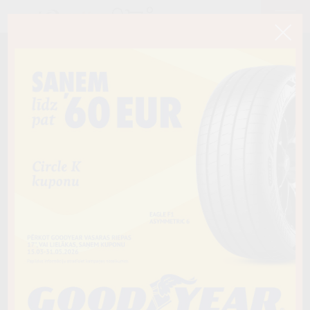
< Atpakaļ
175/65R14