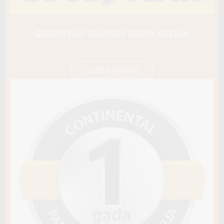
CONTI
AllSeasonContact
82T
GOODYEAR VASARAS RIEPU AKCIJA!
C / B / B71
75,05 €/
Cena E-veikalā
gb.
79,00 €/
gb.
UZZINI VAIRĀK
Nav pieejams
Sezona
VISSEZONAS
Riepas konstrukcija
Info
Piezīmes
M+S Snowflake
OE aprīkojums
Piegādātāja kods
03557140000