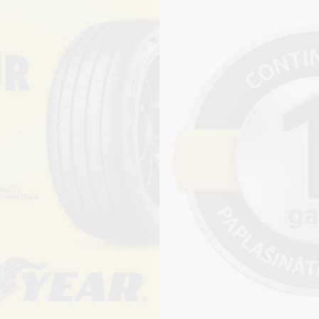
Pirkt
+
Cena 15€
ienot riepu montāžu?
jams saņemt veikalā vai
adresi, ko varēs norādīt nakamajā solī.