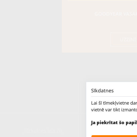
GOODYEAR VASARA
UZZINI
Sīkdatnes
Lai šī tīmekļvietne da
vietnē var tikt izmant
Ja piekrītat šo pap
Jūrkalnes iela 70
P. - Pk.