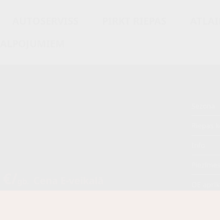
AUTOSERVISS
PIRKT RIEPAS
ATLAI
KALPOJUMIEM
Sezona
M
Riepas k
Info
Piezīme
 €/
Cena E-veikalā
gb.
OE aprī
/
gb.
Piegādāt