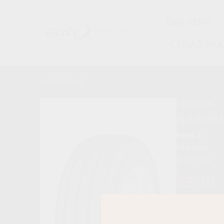
GALVENĀ
CENAS PA
< Atpakaļ
185/75R16C
BARU
Vanis 3
104/102R
D / C / B72
93,10
98,00 €