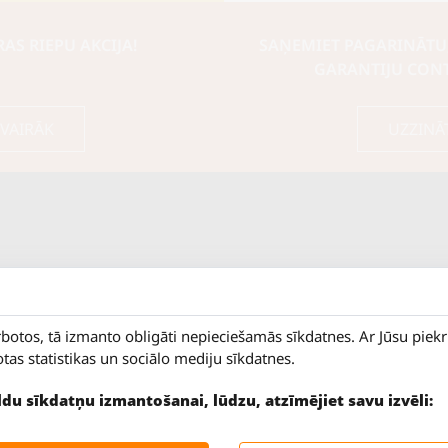
S RIEPU AKCIJA!
SAŅEMIET PAGARINĀTU
GARANTIJU CON
 VAIRĀK
UZZINĀ
rbotos, tā izmanto obligāti nepieciešamās sīkdatnes. Ar Jūsu piek
otas statistikas un sociālo mediju sīkdatnes.
ildu sīkdatņu izmantošanai, lūdzu, atzīmējiet savu izvēli:
9 - 18
Salaspils iela 2