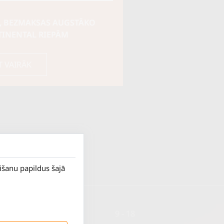
, BEZMAKSAS AUGSTĀKO
TINENTAL RIEPĀM
T VAIRĀK
rišanu papildus šajā
P. - Pk.
9 - 18