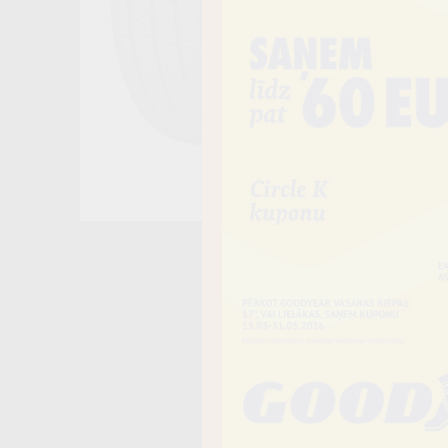
Noliktavā 4
−
Vai piev
Riepas iespē
piegādāt uz 