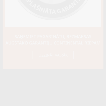
Riepas konstrukcija
Info
XL
Piezīmes
M+S Snowflake
OE aprīkojums
SAŅEMIET PAGARINĀTU, BEZMAKSAS
Piegādātāja kods
15413930000
AUGSTĀKO GARANTIJU CONTINENTAL RIEPĀM
UZZINĀT VAIRĀK