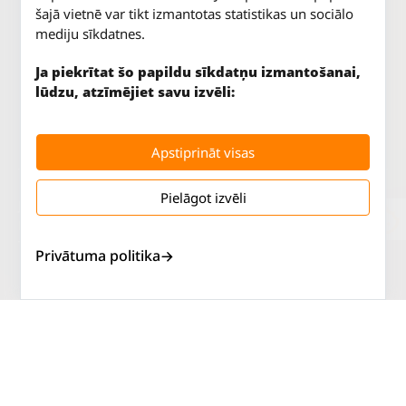
šajā vietnē var tikt izmantotas statistikas un sociālo
mediju sīkdatnes.
Ja piekrītat šo papildu sīkdatņu izmantošanai,
lūdzu, atzīmējiet savu izvēli:
Apstiprināt visas
Pielāgot izvēli
Jūrkalnes iela 70
P. - Pk.
9 - 18
Rīga, LV-1029
S.
SLĒGTS
Tāl.
67 147 147
Sv.
SLĒGTS
Privātuma politika
Salaspils iela 2
P. - Pk.
9 - 18
Rīga, LV-1019
S.
SLĒGTS
Tāl.
67 144 144
Sv.
SLĒGTS