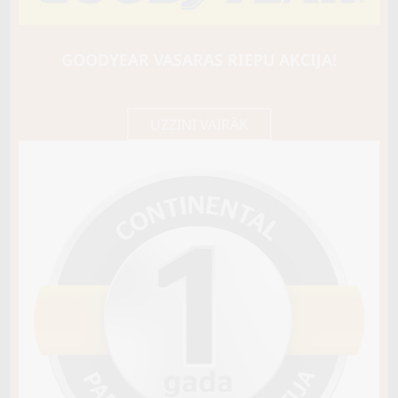
BARUM
Quartaris 5
94Y
GOODYEAR VASARAS RIEPU AKCIJA!
C / C / B72
81,70 €/
Cena E-veikalā
gb.
86,00 €/
gb.
UZZINI VAIRĀK
Noliktavā 4+
Pirkt
−
+
Vai pievienot riepu montāžu?
Cena 13€
Riepas iespējams saņemt veikalā vai
piegādāt uz adresi, ko varēs norādīt nakamajā solī.
Sezona
VISSEZONAS