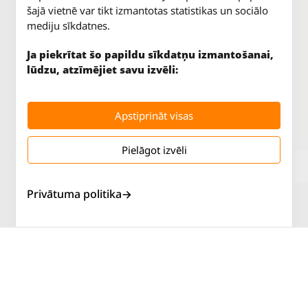
šajā vietnē var tikt izmantotas statistikas un sociālo
mediju sīkdatnes.
Ja piekrītat šo papildu sīkdatņu izmantošanai,
lūdzu, atzīmējiet savu izvēli:
Apstiprināt visas
Pielāgot izvēli
Jūrkalnes iela 70
P. - Pk.
9 - 18
Rīga, LV-1029
S.
SLĒGTS
Tāl.
67 147 147
Sv.
SLĒGTS
Privātuma politika
Salaspils iela 2
P. - Pk.
9 - 18
Rīga, LV-1019
S.
SLĒGTS
Tāl.
67 144 144
Sv.
SLĒGTS