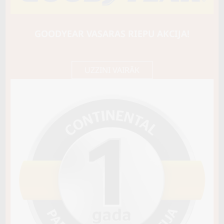
BARUM
Polaris North 6
88Q
GOODYEAR VASARAS RIEPU AKCIJA!
C / E / B71
72,20 €/
Cena E-veikalā
gb.
76,00 €/
gb.
UZZINI VAIRĀK
Noliktavā 4
Pirkt
−
+
Vai pievienot riepu montāžu?
Cena 12€
Riepas iespējams saņemt veikalā vai
piegādāt uz adresi, ko varēs norādīt nakamajā solī.
Sezona
ZIEMAS