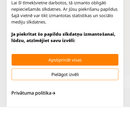
Lai šī tīmekļvietne darbotos, tā izmanto obligāti
nepieciešamās sīkdatnes. Ar Jūsu piekrišanu papildus
šajā vietnē var tikt izmantotas statistikas un sociālo
mediju sīkdatnes.
Ja piekrītat šo papildu sīkdatņu izmantošanai,
lūdzu, atzīmējiet savu izvēli:
Apstiprināt visas
Pielāgot izvēli
Jūrkalnes iela 70
P. - Pk.
9 - 18
Rīga, LV-1029
S.
SLĒGTS
Privātuma politika
Tāl.
67 147 147
Sv.
SLĒGTS
Salaspils iela 2
P. - Pk.
9 - 18
Rīga, LV-1019
S.
SLĒGTS
Tāl.
67 144 144
Sv.
SLĒGTS