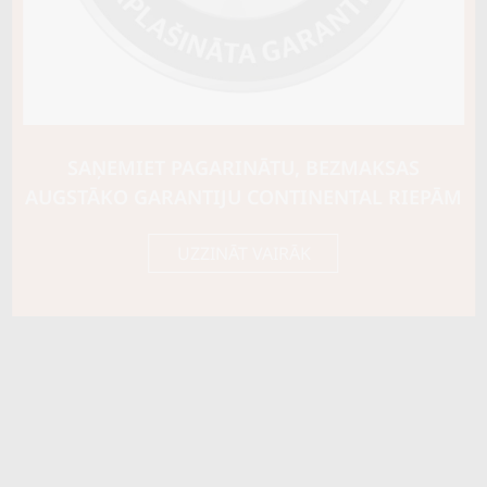
Ziemas riepu tips
MĪKSTĀS (SKANDINĀVU)
Riepas konstrukcija
Info
XL
Piezīmes
M+S Snowflake
SAŅEMIET PAGARINĀTU, BEZMAKSAS
OE aprīkojums
AUGSTĀKO GARANTIJU CONTINENTAL RIEPĀM
Piegādātāja kods
15417300000
UZZINĀT VAIRĀK