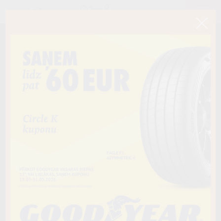
< Atpakaļ
195/50R16