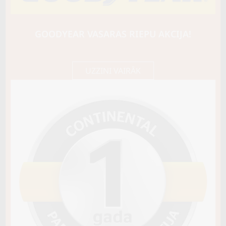
BARUM
Polaris 6
88H
GOODYEAR VASARAS RIEPU AKCIJA!
D / C / B72
97,85 €/
Cena E-veikalā
gb.
103,00 €/
gb.
UZZINI VAIRĀK
Noliktavā 4+
Pirkt
−
+
Vai pievienot riepu montāžu?
Cena 12€
Riepas iespējams saņemt veikalā vai
piegādāt uz adresi, ko varēs norādīt nakamajā solī.
Sezona
ZIEMAS