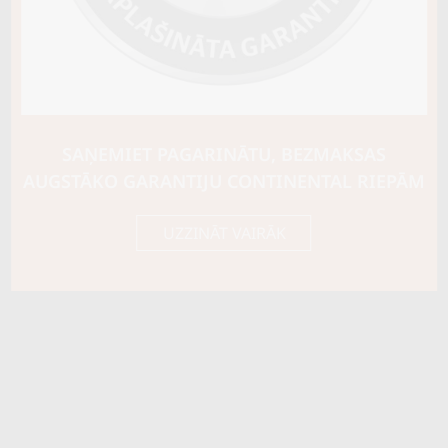
Ziemas riepu tips
CIETĀS (EIROPAS)
Riepas konstrukcija
Info
XL
Piezīmes
M+S Snowflake
SAŅEMIET PAGARINĀTU, BEZMAKSAS
OE aprīkojums
AUGSTĀKO GARANTIJU CONTINENTAL RIEPĀM
Piegādātāja kods
15415430000
UZZINĀT VAIRĀK