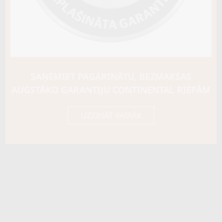
Ziemas riepu tips
CIETĀS (EIROPAS)
Riepas konstrukcija
Info
XL
Piezīmes
M+S Snowflake
SAŅEMIET PAGARINĀTU, BEZMAKSAS
OE aprīkojums
AUGSTĀKO GARANTIJU CONTINENTAL RIEPĀM
Piegādātāja kods
15414830000
UZZINĀT VAIRĀK