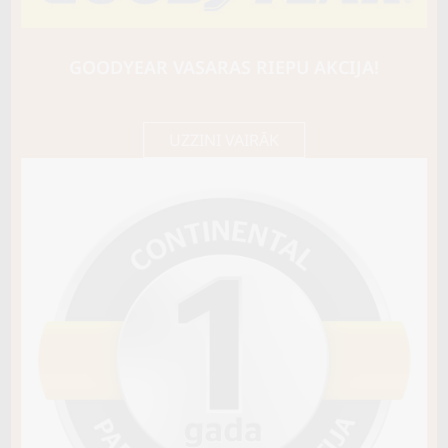
BARUM
Polaris 6
87T
GOODYEAR VASARAS RIEPU AKCIJA!
D / C / B71
81,70 €/
Cena E-veikalā
gb.
86,00 €/
gb.
UZZINI VAIRĀK
Noliktavā 4+
Pirkt
−
+
Vai pievienot riepu montāžu?
Cena 12€
Riepas iespējams saņemt veikalā vai
piegādāt uz adresi, ko varēs norādīt nakamajā solī.
Sezona
ZIEMAS