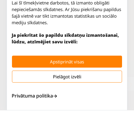
Lai šī tīmekļvietne darbotos, tā izmanto obligāti
nepieciešamās sīkdatnes. Ar Jūsu piekrišanu papildus
šajā vietnē var tikt izmantotas statistikas un sociālo
mediju sīkdatnes.
Ja piekrītat šo papildu sīkdatņu izmantošanai,
lūdzu, atzīmējiet savu izvēli:
Apstiprināt visas
Pielāgot izvēli
Jūrkalnes iela 70
P. - Pk.
9 - 18
Rīga, LV-1029
S.
SLĒGTS
Privātuma politika
Tāl.
67 147 147
Sv.
SLĒGTS
Salaspils iela 2
P. - Pk.
9 - 18
Rīga, LV-1019
S.
SLĒGTS
Tāl.
67 144 144
Sv.
SLĒGTS