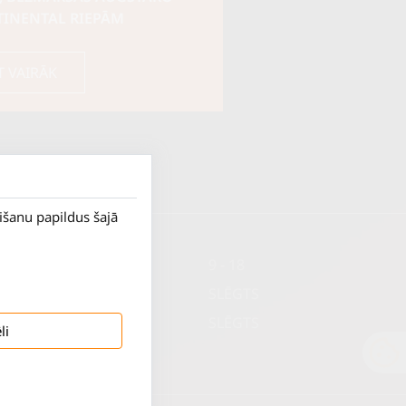
TINENTAL RIEPĀM
T VAIRĀK
rišanu papildus šajā
P. - Pk.
9 - 18
S.
SLĒGTS
Sv.
SLĒGTS
li