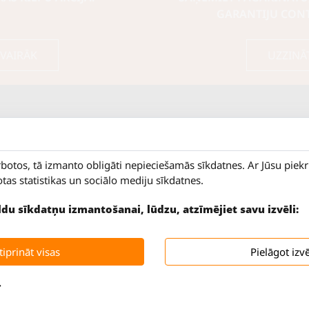
GARANTIJU CON
 VAIRĀK
UZZINĀ
rbotos, tā izmanto obligāti nepieciešamās sīkdatnes. Ar Jūsu piek
otas statistikas un sociālo mediju sīkdatnes.
9 - 18
Salaspils iela 2
ildu sīkdatņu izmantošanai, lūdzu, atzīmējiet savu izvēli:
SLĒGTS
Rīga, LV-1019
SLĒGTS
Tāl.
67 144 144
iprināt visas
Pielāgot izvē