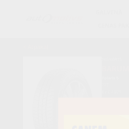
GALVENĀ
CENAS PA
< Atpakaļ
165/60R15
BARU
Polaris 5
77T
E / C / B71
60,80
64,00 €
Nav pieejams