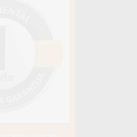
āja kods
15413220000
, BEZMAKSAS AUGSTĀKO