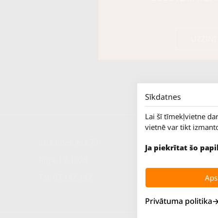
UZZINI
Sīkdatnes
Lai šī tīmekļvietne da
vietnē var tikt izmant
Jūrkalnes iela 70
P. - Pk.
Ja piekrītat šo pap
S.
Rīga, LV-1029
Sv.
Tāl.
67 147 147
Apst
Privātuma politika