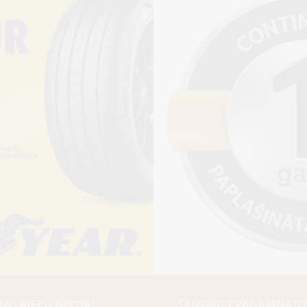
Piegādāt
S RIEPU AKCIJA!
SAŅEMIET PAGARINĀTU