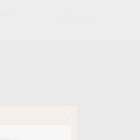
DES
ZIEMAS
iepu tips
CIETĀS (EIROPAS)
onstrukcija
s
M+S Snowflake
kojums