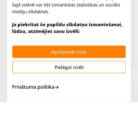
šajā vietnē var tikt izmantotas statistikas un sociālo
mediju sīkdatnes.
Ja piekrītat šo papildu sīkdatņu izmantošanai,
lūdzu, atzīmējiet savu izvēli:
Apstiprināt visas
Pielāgot izvēli
Jūrkalnes iela 70
P. - Pk.
9 - 18
Rīga, LV-1029
S.
SLĒGTS
Tāl.
67 147 147
Sv.
SLĒGTS
Privātuma politika
Salaspils iela 2
P. - Pk.
9 - 18
Rīga, LV-1019
S.
SLĒGTS
Tāl.
67 144 144
Sv.
SLĒGTS