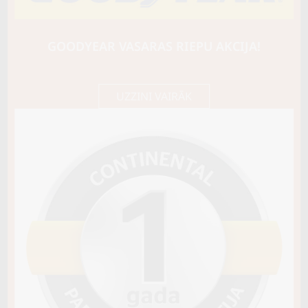
BARUM
Bravuris 6
91Y
GOODYEAR VASARAS RIEPU AKCIJA!
C / B / B70
114,00 €/
Cena E-veikalā
gb.
120,00 €/
gb.
UZZINI VAIRĀK
Noliktavā 4+
Pirkt
−
+
Vai pievienot riepu montāžu?
Cena 15€
Riepas iespējams saņemt veikalā vai
piegādāt uz adresi, ko varēs norādīt nakamajā solī.
Sezona
VASARAS