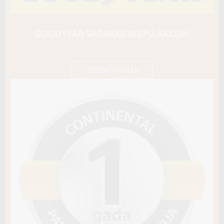
BARUM
Bravuris 6
94Y
GOODYEAR VASARAS RIEPU AKCIJA!
B / B / B70
71,25 €/
Cena E-veikalā
gb.
75,00 €/
gb.
UZZINI VAIRĀK
Noliktavā 4+
Pirkt
−
+
Vai pievienot riepu montāžu?
Cena 13€
Riepas iespējams saņemt veikalā vai
piegādāt uz adresi, ko varēs norādīt nakamajā solī.
Sezona
VASARAS