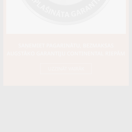
Riepas konstrukcija
Info
XL
Piezīmes
OE aprīkojums
SAŅEMIET PAGARINĀTU, BEZMAKSAS
Piegādātāja kods
15421960000
AUGSTĀKO GARANTIJU CONTINENTAL RIEPĀM
UZZINĀT VAIRĀK