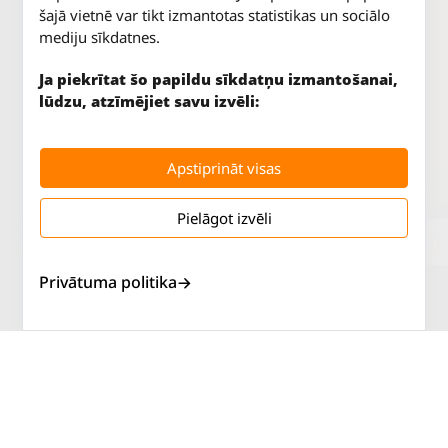
šajā vietnē var tikt izmantotas statistikas un sociālo
mediju sīkdatnes.
Ja piekrītat šo papildu sīkdatņu izmantošanai,
lūdzu, atzīmējiet savu izvēli:
Apstiprināt visas
Pielāgot izvēli
Jūrkalnes iela 70
P. - Pk.
9 - 18
Rīga, LV-1029
S.
SLĒGTS
Tāl.
67 147 147
Sv.
SLĒGTS
Privātuma politika
Salaspils iela 2
P. - Pk.
9 - 18
Rīga, LV-1019
S.
SLĒGTS
Tāl.
67 144 144
Sv.
SLĒGTS