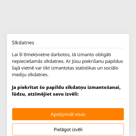
Sīkdatnes
Lai šī tīmekļvietne darbotos, tā izmanto obligāti
nepieciešamās sīkdatnes. Ar Jūsu piekrišanu papildus
šajā vietnē var tikt izmantotas statistikas un sociālo
mediju sīkdatnes.
Ja piekrītat šo papildu sīkdatņu izmantošanai,
lūdzu, atzīmējiet savu izvēli:
Jūrkalnes iela 70
P. - Pk.
9 - 18
Rīga, LV-1029
S.
SLĒGTS
Apstiprināt visas
Tāl.
67 147 147
Sv.
SLĒGTS
Pielāgot izvēli