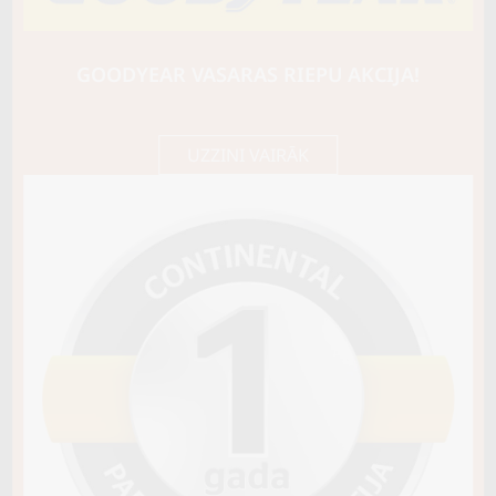
BARUM
Bravuris 6
97W
GOODYEAR VASARAS RIEPU AKCIJA!
B / B / B70
97,85 €/
Cena E-veikalā
gb.
103,00 €/
gb.
UZZINI VAIRĀK
Nav pieejams
Sezona
VASARAS
Riepas konstrukcija
Info
XL
Piezīmes
OE aprīkojums
Piegādātāja kods
15422560000