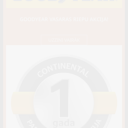
BARUM
Bravuris 6
97V
GOODYEAR VASARAS RIEPU AKCIJA!
B / B / B70
103,55 €/
Cena E-veikalā
gb.
109,00 €/
gb.
UZZINI VAIRĀK
Noliktavā 2
Pirkt
−
+
Vai pievienot riepu montāžu?
Cena 15€
Riepas iespējams saņemt veikalā vai
piegādāt uz adresi, ko varēs norādīt nakamajā solī.
Sezona
VASARAS