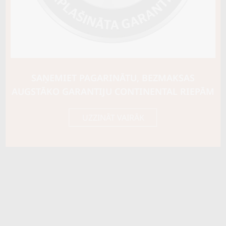
Riepas konstrukcija
Info
XL
Piezīmes
OE aprīkojums
SAŅEMIET PAGARINĀTU, BEZMAKSAS
Piegādātāja kods
15422730000
AUGSTĀKO GARANTIJU CONTINENTAL RIEPĀM
UZZINĀT VAIRĀK