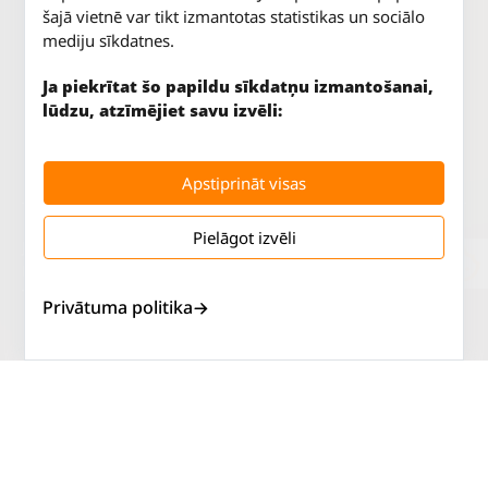
šajā vietnē var tikt izmantotas statistikas un sociālo
mediju sīkdatnes.
Ja piekrītat šo papildu sīkdatņu izmantošanai,
lūdzu, atzīmējiet savu izvēli:
Apstiprināt visas
Pielāgot izvēli
Jūrkalnes iela 70
P. - Pk.
9 - 18
Rīga, LV-1029
S.
SLĒGTS
Tāl.
67 147 147
Sv.
SLĒGTS
Privātuma politika
Salaspils iela 2
P. - Pk.
9 - 18
Rīga, LV-1019
S.
SLĒGTS
Tāl.
67 144 144
Sv.
SLĒGTS