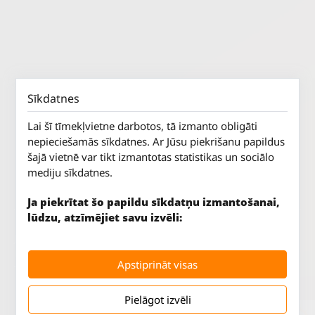
Sīkdatnes
Lai šī tīmekļvietne darbotos, tā izmanto obligāti
nepieciešamās sīkdatnes. Ar Jūsu piekrišanu papildus
šajā vietnē var tikt izmantotas statistikas un sociālo
mediju sīkdatnes.
Ja piekrītat šo papildu sīkdatņu izmantošanai,
lūdzu, atzīmējiet savu izvēli:
Jūrkalnes iela 70
P. - Pk.
9 - 18
Rīga, LV-1029
S.
SLĒGTS
Apstiprināt visas
Tāl.
67 147 147
Sv.
SLĒGTS
Pielāgot izvēli