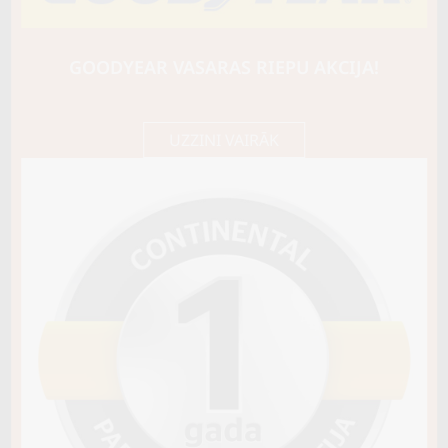
BARUM
Bravuris 6
91V
GOODYEAR VASARAS RIEPU AKCIJA!
B / B / B69
59,85 €/
Cena E-veikalā
gb.
63,00 €/
gb.
UZZINI VAIRĀK
Nav pieejams
Sezona
VASARAS
Riepas konstrukcija
Info
Piezīmes
OE aprīkojums
Piegādātāja kods
15421680000