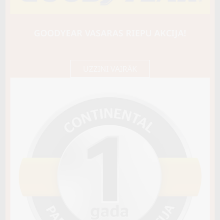
BARUM
Bravuris 6
96H
GOODYEAR VASARAS RIEPU AKCIJA!
B / B / B70
101,65 €/
Cena E-veikalā
gb.
107,00 €/
gb.
UZZINI VAIRĀK
Noliktavā 4+
Pirkt
−
+
Vai pievienot riepu montāžu?
Cena 13€
Riepas iespējams saņemt veikalā vai
piegādāt uz adresi, ko varēs norādīt nakamajā solī.
Sezona
VASARAS