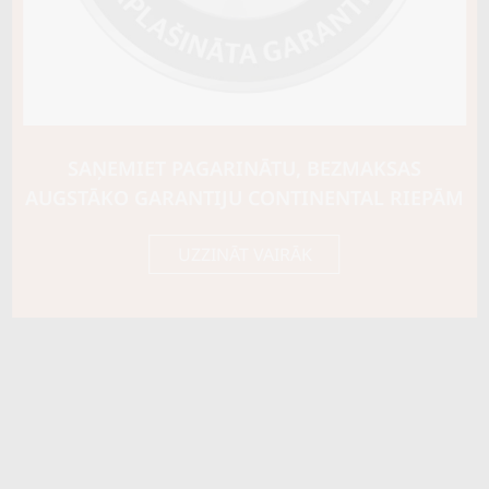
Riepas konstrukcija
Info
XL
Piezīmes
OE aprīkojums
SAŅEMIET PAGARINĀTU, BEZMAKSAS
Piegādātāja kods
15422010000
AUGSTĀKO GARANTIJU CONTINENTAL RIEPĀM
UZZINĀT VAIRĀK