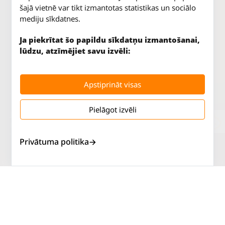
šajā vietnē var tikt izmantotas statistikas un sociālo
mediju sīkdatnes.
Ja piekrītat šo papildu sīkdatņu izmantošanai,
lūdzu, atzīmējiet savu izvēli:
Apstiprināt visas
Pielāgot izvēli
Jūrkalnes iela 70
P. - Pk.
9 - 18
Rīga, LV-1029
S.
SLĒGTS
Tāl.
67 147 147
Sv.
SLĒGTS
Privātuma politika
Salaspils iela 2
P. - Pk.
9 - 18
Rīga, LV-1019
S.
SLĒGTS
Tāl.
67 144 144
Sv.
SLĒGTS