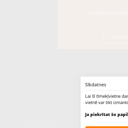
GOODYEAR VASARA
UZZINI
Sīkdatnes
Lai šī tīmekļvietne da
vietnē var tikt izmant
Ja piekrītat šo pap
Jūrkalnes iela 70
P. - Pk.