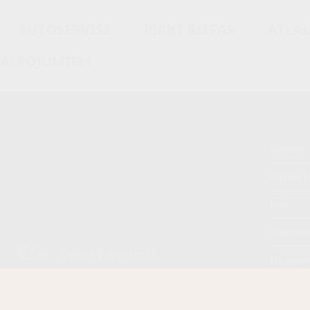
AUTOSERVISS
PIRKT RIEPAS
ATLAI
KALPOJUMIEM
Sezona
M
Riepas k
Info
Piezīme
5 €/
Cena E-veikalā
gb.
OE aprī
€/
gb.
Piegādāt