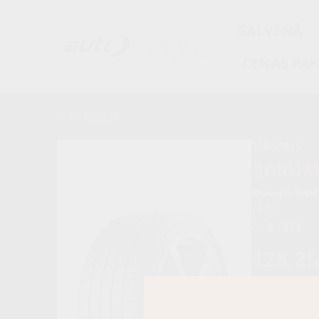
GALVENĀ
CENAS PA
< Atpakaļ
255/50R19
BARU
Bravuris 5HM
107Y
C / B / B73
128,2
135,00 