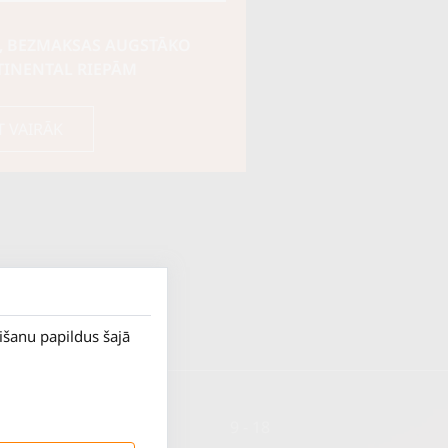
, BEZMAKSAS AUGSTĀKO
TINENTAL RIEPĀM
T VAIRĀK
rišanu papildus šajā
P. - Pk.
9 - 18