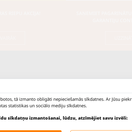
S RIEPU AKCIJA!
SAŅEMIET PAGARINĀTU
GARANTIJU CON
 VAIRĀK
UZZINĀ
rbotos, tā izmanto obligāti nepieciešamās sīkdatnes. Ar Jūsu piek
otas statistikas un sociālo mediju sīkdatnes.
ildu sīkdatņu izmantošanai, lūdzu, atzīmējiet savu izvēli:
9 - 18
Salaspils iela 2