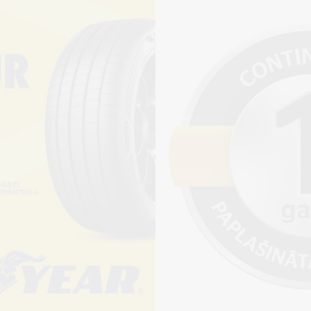
Pirkt
+
Cena 15€
ienot riepu montāžu?
jams saņemt veikalā vai
adresi, ko varēs norādīt nakamajā solī.