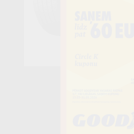
Noliktavā 4+
−
Vai piev
Riepas iespē
piegādāt uz 