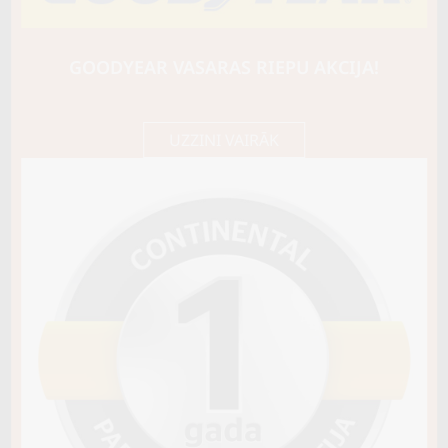
BARUM
Bravuris 5HM
86Y
GOODYEAR VASARAS RIEPU AKCIJA!
D / B / B72
100,70 €/
Cena E-veikalā
gb.
106,00 €/
gb.
UZZINI VAIRĀK
Noliktavā 4+
Pirkt
−
+
Vai pievienot riepu montāžu?
Cena 13€
Riepas iespējams saņemt veikalā vai
piegādāt uz adresi, ko varēs norādīt nakamajā solī.
Sezona
VASARAS