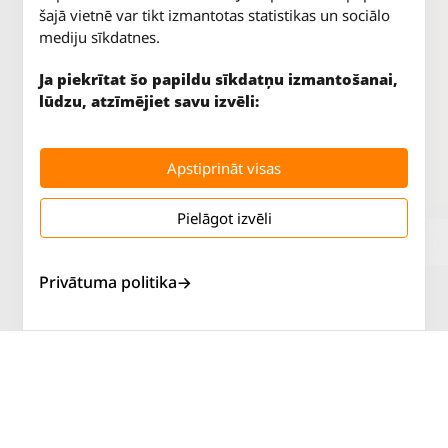
šajā vietnē var tikt izmantotas statistikas un sociālo
mediju sīkdatnes.
Ja piekrītat šo papildu sīkdatņu izmantošanai,
lūdzu, atzīmējiet savu izvēli:
Apstiprināt visas
Pielāgot izvēli
Jūrkalnes iela 70
P. - Pk.
9 - 18
Rīga, LV-1029
S.
SLĒGTS
Tāl.
67 147 147
Sv.
SLĒGTS
Privātuma politika
Salaspils iela 2
P. - Pk.
9 - 18
Rīga, LV-1019
S.
SLĒGTS
Tāl.
67 144 144
Sv.
SLĒGTS