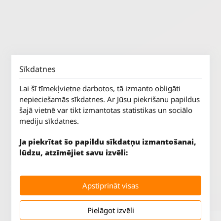
Sīkdatnes
Lai šī tīmekļvietne darbotos, tā izmanto obligāti
nepieciešamās sīkdatnes. Ar Jūsu piekrišanu papildus
šajā vietnē var tikt izmantotas statistikas un sociālo
mediju sīkdatnes.
Ja piekrītat šo papildu sīkdatņu izmantošanai,
lūdzu, atzīmējiet savu izvēli:
Jūrkalnes iela 70
P. - Pk.
9 - 18
Rīga, LV-1029
S.
SLĒGTS
Apstiprināt visas
Tāl.
67 147 147
Sv.
SLĒGTS
Pielāgot izvēli