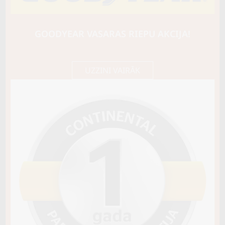
BARUM
Bravuris 5HM
88V
GOODYEAR VASARAS RIEPU AKCIJA!
C / B / B71
67,45 €/
Cena E-veikalā
gb.
71,00 €/
gb.
UZZINI VAIRĀK
Nav pieejams
Sezona
VASARAS
Riepas konstrukcija
Info
Piezīmes
OE aprīkojums
Piegādātāja kods
15407130000