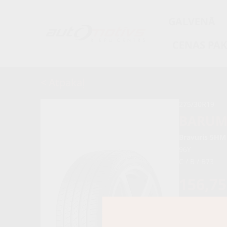
GALVENĀ
CENAS PA
< Atpakaļ
275/30R19
BARU
Bravuris 5HM
96Y
C / B / B73
156,7
165,00 