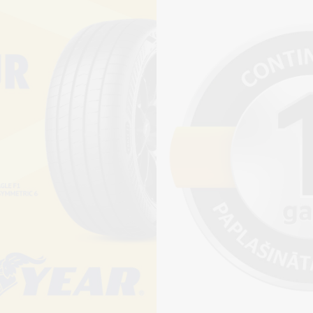
Pirkt
+
Cena 15€
ienot riepu montāžu?
jams saņemt veikalā vai
adresi, ko varēs norādīt nakamajā solī.