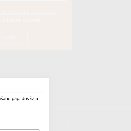
, BEZMAKSAS AUGSTĀKO
TINENTAL RIEPĀM
T VAIRĀK
rišanu papildus šajā
P. - Pk.
9 - 18