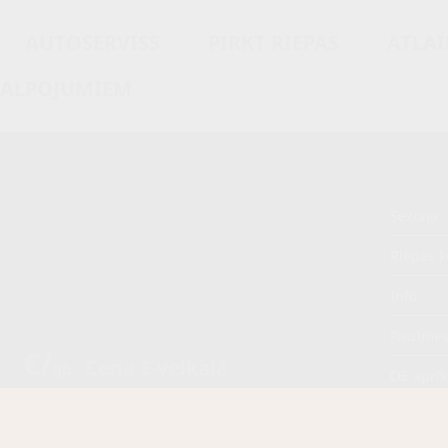
AUTOSERVISS
PIRKT RIEPAS
ATLAI
KALPOJUMIEM
Sezona
M
Riepas k
Info
Piezīme
5 €/
Cena E-veikalā
gb.
OE aprī
€/
gb.
Piegādāt