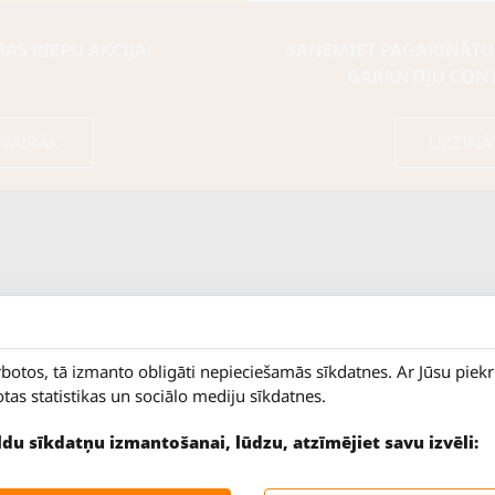
S RIEPU AKCIJA!
SAŅEMIET PAGARINĀTU
GARANTIJU CON
 VAIRĀK
UZZINĀ
rbotos, tā izmanto obligāti nepieciešamās sīkdatnes. Ar Jūsu piek
otas statistikas un sociālo mediju sīkdatnes.
ildu sīkdatņu izmantošanai, lūdzu, atzīmējiet savu izvēli:
9 - 18
Salaspils iela 2