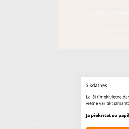
GOODYEAR VASARA
UZZINI
Sīkdatnes
Lai šī tīmekļvietne da
vietnē var tikt izmant
Ja piekrītat šo pap
Jūrkalnes iela 70
P. - Pk.