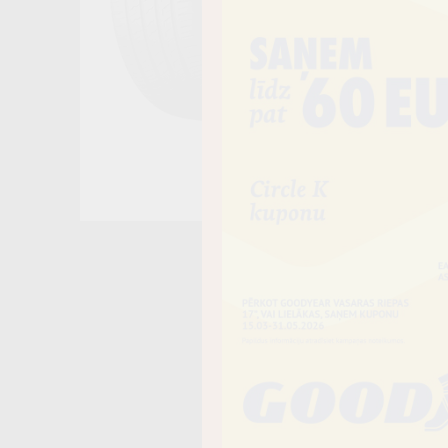
Noliktavā 4+
−
Vai piev
Riepas iespē
piegādāt uz 