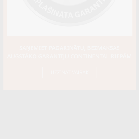
Ziemas riepu tips
CIETĀS (EIROPAS)
Riepas konstrukcija
Info
Piezīmes
SAŅEMIET PAGARINĀTU, BEZMAKSAS
OE aprīkojums
AUGSTĀKO GARANTIJU CONTINENTAL RIEPĀM
Piegādātāja kods
122595
UZZINĀT VAIRĀK