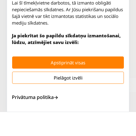
Lai šī tīmekļvietne darbotos, tā izmanto obligāti
nepieciešamās sīkdatnes. Ar Jūsu piekrišanu papildus
šajā vietnē var tikt izmantotas statistikas un sociālo
mediju sīkdatnes.
Ja piekrītat šo papildu sīkdatņu izmantošanai,
lūdzu, atzīmējiet savu izvēli:
Apstiprināt visas
Pielāgot izvēli
Jūrkalnes iela 70
P. - Pk.
9 - 18
Rīga, LV-1029
S.
SLĒGTS
Privātuma politika
Tāl.
67 147 147
Sv.
SLĒGTS
Salaspils iela 2
P. - Pk.
9 - 18
Rīga, LV-1019
S.
SLĒGTS
Tāl.
67 144 144
Sv.
SLĒGTS