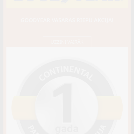
APTANY
RW312
104S
GOODYEAR VASARAS RIEPU AKCIJA!
D / C / B71
79,80 €/
Cena E-veikalā
gb.
84,00 €/
gb.
UZZINI VAIRĀK
Noliktavā 4+
Pirkt
−
+
Vai pievienot riepu montāžu?
Cena 13€
Riepas iespējams saņemt veikalā vai
piegādāt uz adresi, ko varēs norādīt nakamajā solī.
Sezona
ZIEMAS