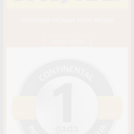
APTANY
RA301
95W
GOODYEAR VASARAS RIEPU AKCIJA!
C / B / B70
58,90 €/
Cena E-veikalā
gb.
62,00 €/
gb.
UZZINI VAIRĀK
Noliktavā 4+
Pirkt
−
+
Vai pievienot riepu montāžu?
Cena 13€
Riepas iespējams saņemt veikalā vai
piegādāt uz adresi, ko varēs norādīt nakamajā solī.
Sezona
VASARAS