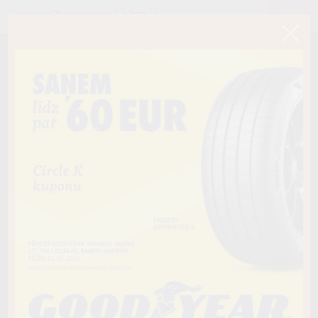
< Atpakaļ
215/50R17