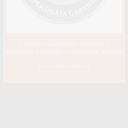
Riepas konstrukcija
Info
XL
Piezīmes
OE aprīkojums
SAŅEMIET PAGARINĀTU, BEZMAKSAS
Piegādātāja kods
113941
AUGSTĀKO GARANTIJU CONTINENTAL RIEPĀM
UZZINĀT VAIRĀK