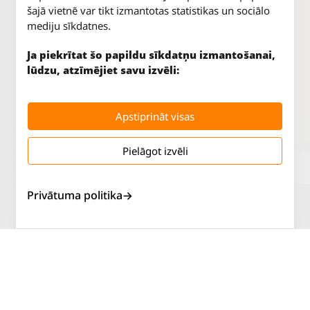
šajā vietnē var tikt izmantotas statistikas un sociālo
mediju sīkdatnes.
Ja piekrītat šo papildu sīkdatņu izmantošanai,
lūdzu, atzīmējiet savu izvēli:
Apstiprināt visas
Pielāgot izvēli
Jūrkalnes iela 70
P. - Pk.
9 - 18
Rīga, LV-1029
S.
SLĒGTS
Tāl.
67 147 147
Sv.
SLĒGTS
Privātuma politika
Salaspils iela 2
P. - Pk.
9 - 18
Rīga, LV-1019
S.
SLĒGTS
Tāl.
67 144 144
Sv.
SLĒGTS