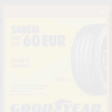
Kārtot
205/60R16
52,00€
TRIANGLE
RELIAXTOURING (TE307)
42,00€
96V XL
/
C / B / B72
205/55R16
42,00€
TRIANGLE
RELIAXTOURING (TE307)
35,00€
91V
/
C / B / B71
225/45R17
54,00€
TRIANGLE
EFFEXSPORT (TH202)
45,00€
94Y XL
/
D / A / B72