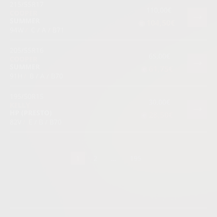
215/55R17
110,00€
COOPER
SUMMER
104,50€
94W
/
C / A / B71
205/55R16
65,00€
COOPER
SUMMER
61,75€
91H
/
B / A / B70
195/50R15
30,00€
KELLY
HP (PRESTO)
28,50€
82V
/
E / B / B70
1
2
…
195
Visas riepas