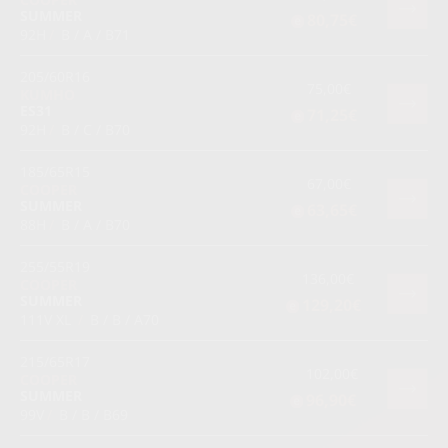
SUMMER
80,75€
92H
/
B / A / B71
205/60R16
75,00€
KUMHO
ES31
71,25€
92H
/
B / C / B70
185/65R15
67,00€
COOPER
SUMMER
63,65€
88H
/
B / A / B70
255/55R19
136,00€
COOPER
SUMMER
129,20€
111V XL
/
B / B / A70
215/65R17
102,00€
COOPER
SUMMER
96,90€
99V
/
B / B / B69