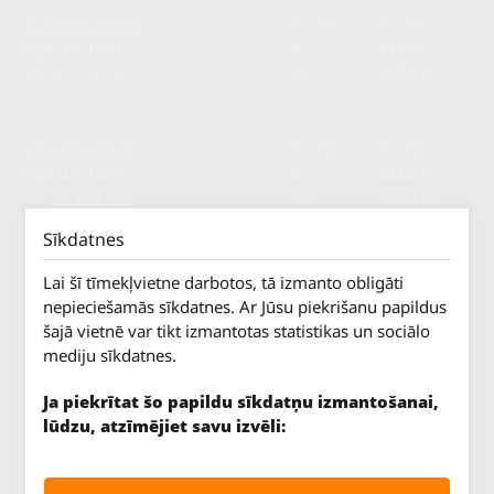
Jūrkalnes iela 70
P. - Pk.
9 - 18
Rīga, LV-1029
S.
SLĒGTS
Tāl.
67 147 147
Sv.
SLĒGTS
Salaspils iela 2
P. - Pk.
9 - 18
Rīga, LV-1019
S.
SLĒGTS
Tāl.
67 144 144
Sv.
SLĒGTS
Sīkdatnes
Lai šī tīmekļvietne darbotos, tā izmanto obligāti
nepieciešamās sīkdatnes. Ar Jūsu piekrišanu papildus
šajā vietnē var tikt izmantotas statistikas un sociālo
mediju sīkdatnes.
AUTOSERVISS
PIRKT RIEPAS
Ja piekrītat šo papildu sīkdatņu izmantošanai,
ATLAIDES
lūdzu, atzīmējiet savu izvēli:
KONTAKTI
LIETOŠANAS NOTEIKUMI
SĪKDATŅU POLITIKA